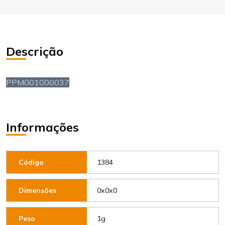
Descrição
PPM001000037
Informações
1384
Código
0x0x0
Dimensões
1g
Peso